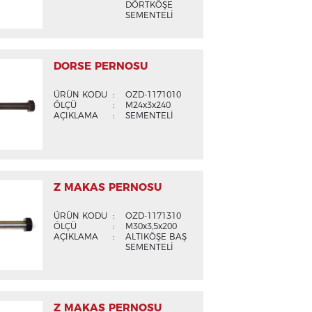
DÖRTKÖŞE
SEMENTELİ
DORSE PERNOSU
ÜRÜN KODU
:
OZD-1171010
ÖLÇÜ
:
M24x3x240
AÇIKLAMA
:
SEMENTELİ
Z MAKAS PERNOSU
ÜRÜN KODU
:
OZD-1171310
ÖLÇÜ
:
M30x3,5x200
AÇIKLAMA
:
ALTIKÖŞE BAŞ
SEMENTELİ
Z MAKAS PERNOSU