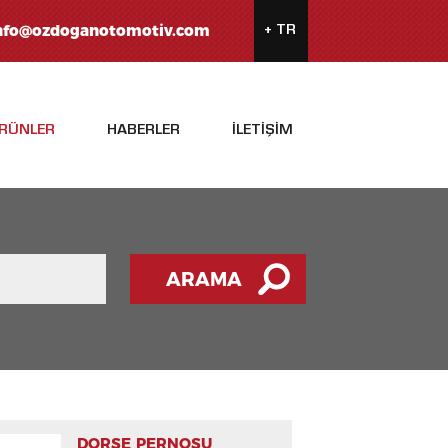
nfo@ozdoganotomotiv.com
RÜNLER
HABERLER
İLETİŞİM
ARAMA
DORSE PERNOSU