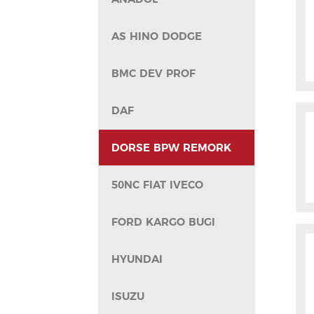
AS HINO DODGE
BMC DEV PROF
DAF
DORSE BPW REMORK
50NC FIAT IVECO
FORD KARGO BUGI
HYUNDAI
ISUZU