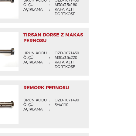
ÜRÜN KODU
:
OZD-1071430
ÖLÇÜ
:
M30x3,5x180
AÇIKLAMA
:
KAFA ALTI
DÖRTKÖŞE
TIRSAN DORSE Z MAKAS
PERNOSU
ÜRÜN KODU
:
OZD-1071450
ÖLÇÜ
:
M30x3,5x220
AÇIKLAMA
:
KAFA ALTI
DÖRTKÖŞE
REMORK PERNOSU
ÜRÜN KODU
:
OZD-1071490
ÖLÇÜ
:
3/4x110
AÇIKLAMA
: