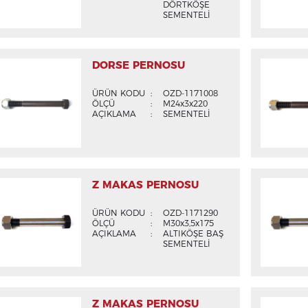
DÖRTKÖŞE
SEMENTELİ
DORSE PERNOSU
ÜRÜN KODU
:
OZD-1171008
ÖLÇÜ
:
M24x3x220
AÇIKLAMA
:
SEMENTELİ
Z MAKAS PERNOSU
ÜRÜN KODU
:
OZD-1171290
ÖLÇÜ
:
M30x3,5x175
AÇIKLAMA
:
ALTIKÖŞE BAŞ
SEMENTELİ
Z MAKAS PERNOSU