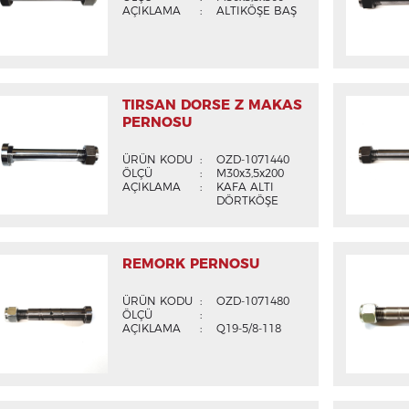
AÇIKLAMA
:
ALTIKÖŞE BAŞ
TIRSAN DORSE Z MAKAS
PERNOSU
ÜRÜN KODU
:
OZD-1071440
ÖLÇÜ
:
M30x3,5x200
AÇIKLAMA
:
KAFA ALTI
DÖRTKÖŞE
REMORK PERNOSU
ÜRÜN KODU
:
OZD-1071480
ÖLÇÜ
:
AÇIKLAMA
:
Q19-5/8-118