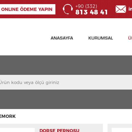
+90 (332)
i
ONLINE ÖDEME YAPIN
813 48 41
ANASAYFA
KURUMSAL
Ü
EMORK
DORSE PERNOSU