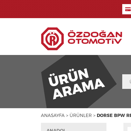
ÜRÜN
ARAMA
ANASAYFA >
ÜRÜNLER >
DORSE BPW R
ANADOL