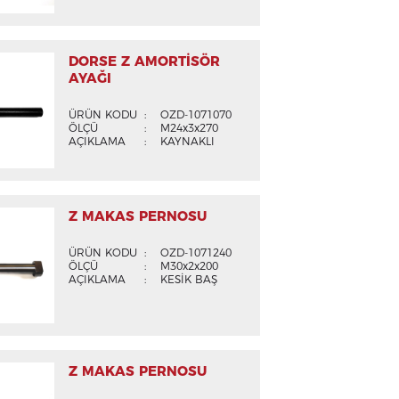
DORSE Z AMORTİSÖR
AYAĞI
ÜRÜN KODU
:
OZD-1071070
ÖLÇÜ
:
M24x3x270
AÇIKLAMA
:
KAYNAKLI
Z MAKAS PERNOSU
ÜRÜN KODU
:
OZD-1071240
ÖLÇÜ
:
M30x2x200
AÇIKLAMA
:
KESİK BAŞ
Z MAKAS PERNOSU