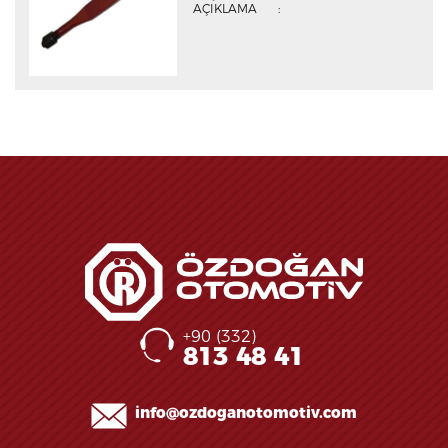
AÇIKLAMA
:
+90 (332)
813 48 41
info@ozdoganotomotiv.com